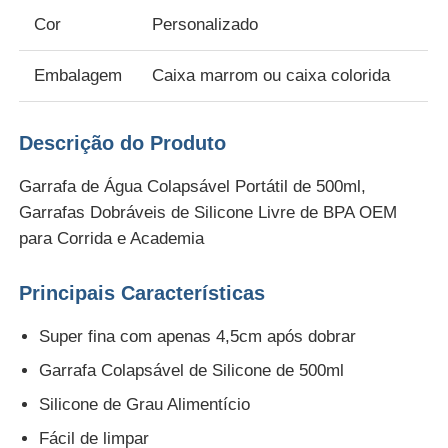
Cor
Personalizado
Sobre Nós
Embalagem
Caixa marrom ou caixa colorida
Visita à fábrica
Descrição do Produto
Controle de Qualidade
Garrafa de Água Colapsável Portátil de 500ml,
Garrafas Dobráveis de Silicone Livre de BPA OEM
para Corrida e Academia
Contacte-nos
Principais Características
Notícias
Super fina com apenas 4,5cm após dobrar
Garrafa Colapsável de Silicone de 500ml
Casos
Silicone de Grau Alimentício
Conjunto de garrafas de viagem de silicone
Fácil de limpar