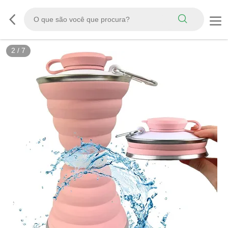
2
/
7