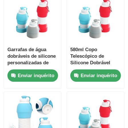
Garrafas de água
580ml Copo
dobráveis de silicone
Telescópico de
personalizadas de
Silicone Dobrável
580 ml, fáceis de
para Viagem Garrafas
Enviar inquérito
Enviar inquérito
limpar
de Água Dobráveis de
Silicone para
Esportes