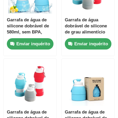
Garrafa de água de
Garrafa de água
silicone dobrável de
dobrável de silicone
580ml, sem BPA,
de grau alimentício
dobrável 78x220mm
de 580ml com
Enviar inquérito
Enviar inquérito
TSA
logotipo
personalizado
Garrafa de água de
Garrafa de água de