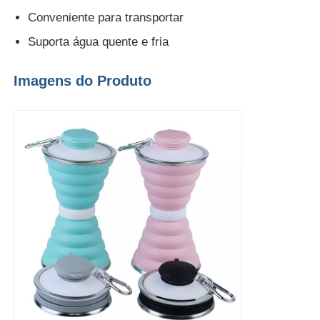
Conveniente para transportar
frasco de viagem de silicone
Suporta água quente e fria
Imagens do Produto
Garrafa de água de silicone dobrável
Copo de Silicone Dobrável
Produtos de cozinha de silicone
Produtos de borracha de silicone