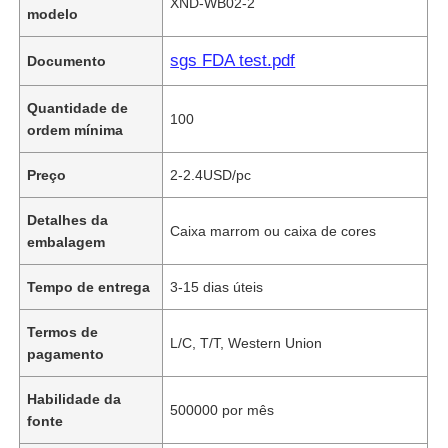
XND-WB02-2
modelo
sgs FDA test.pdf
Documento
Quantidade de
100
ordem mínima
Preço
2-2.4USD/pc
Detalhes da
Caixa marrom ou caixa de cores
embalagem
Tempo de entrega
3-15 dias úteis
Termos de
L/C, T/T, Western Union
pagamento
Habilidade da
500000 por mês
fonte