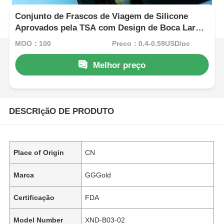
Conjunto de Frascos de Viagem de Silicone
Aprovados pela TSA com Design de Boca Larga
para Fácil Reabastecimento e Opções
MOQ：100
Preço：0.4-0.59USD/pc
Personalizáveis
Melhor preço
DESCRIçãO DE PRODUTO
Place of Origin
CN
Marca
GGGold
Certificação
FDA
Model Number
XND-B03-02