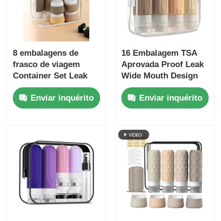
8 embalagens de
16 Embalagem TSA
frasco de viagem
Aprovada Proof Leak
Container Set Leak
Wide Mouth Design
Proof 90 ml frasco de
Botão de Viagem de
Enviar inquérito
Enviar inquérito
silicone + 30 ml
Silicona Conjunto
frascos de silicone
com recipientes de
higiene recarregáveis