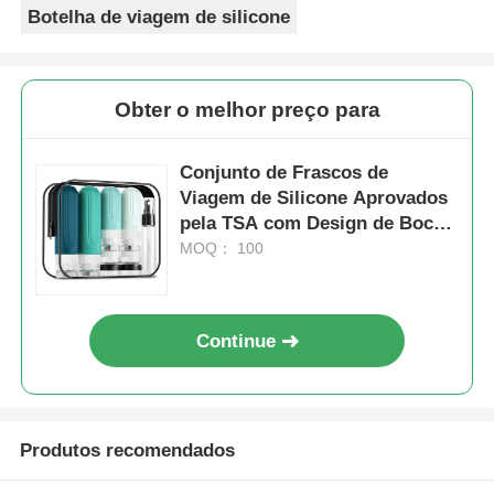
Botelha de viagem de silicone
Obter o melhor preço para
Conjunto de Frascos de
Viagem de Silicone Aprovados
pela TSA com Design de Boca
Larga para Fácil
MOQ： 100
Reabastecimento e Opções
Personalizáveis
Continue
Produtos recomendados