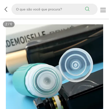
3
/
6