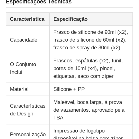
Especificações Técnicas
frasco de viagem de silicone
Característica
Especificação
Frasco de silicone de 90ml (x2),
Garrafa de água de silicone dobrável
Capacidade
frasco de silicone de 60ml (x2),
frasco de spray de 30ml (x2)
Copo de Silicone Dobrável
Frascos, espátulas (x2), funil,
O Conjunto
potes de 10ml (x4), pincel,
Inclui
Produtos de cozinha de silicone
etiquetas, saco com zíper
Material
Silicone + PP
Produtos de borracha de silicone
Maleável, boca larga, à prova
Características
de vazamentos, aprovado pela
de Design
TSA
Impressão de logotipo
Personalização
disponível na bolsa com zíper