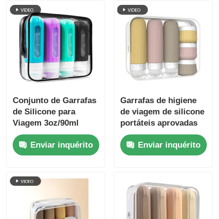
Conjunto de Garrafas
Garrafas de higiene
de Silicone para
de viagem de silicone
Viagem 3oz/90ml
portáteis aprovadas
Com Janela
pela TSA e à prova de
Enviar inquérito
Enviar inquérito
Transparente
vazamento