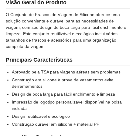
Visão Geral do Produto
O Conjunto de Frascos de Viagem de Silicone oferece uma
Sobre Nós
solução conveniente e durável para as necessidades de
viagem, com seu design de boca larga para fácil enchimento e
limpeza. Este conjunto reutilizável e ecológico inclui vários
Visita à fábrica
tamanhos de frascos e acessórios para uma organização
completa da viagem.
Controle de Qualidade
Principais Características
Aprovado pela TSA para viagens aéreas sem problemas
Contacte-nos
Construção em silicone à prova de vazamentos evita
derramamentos
Design de boca larga para fácil enchimento e limpeza
Notícias
Impressão de logotipo personalizável disponível na bolsa
incluída
Casos
Design reutilizável e ecológico
Construção durável em silicone + material PP
Conjunto de garrafas de viagem de silicone