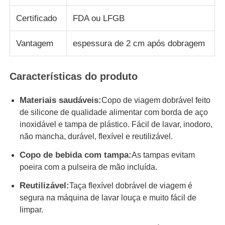
Certificado
FDA ou LFGB
Sobre Nós
Vantagem
espessura de 2 cm após dobragem
Visita à fábrica
Características do produto
Controle de Qualidade
Materiais saudáveis:
Copo de viagem dobrável feito
de silicone de qualidade alimentar com borda de aço
Contacte-nos
inoxidável e tampa de plástico. Fácil de lavar, inodoro,
não mancha, durável, flexível e reutilizável.
Copo de bebida com tampa:
As tampas evitam
Notícias
poeira com a pulseira de mão incluída.
Reutilizável:
Taça flexível dobrável de viagem é
Casos
segura na máquina de lavar louça e muito fácil de
limpar.
Conjunto de garrafas de viagem de silicone