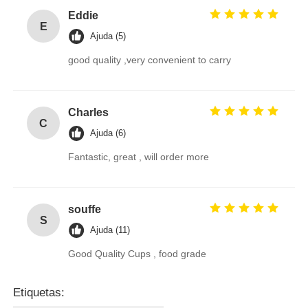
Eddie
E
Ajuda (5)
good quality ,very convenient to carry
Charles
C
Ajuda (6)
Fantastic, great , will order more
souffe
S
Ajuda (11)
Good Quality Cups , food grade
Etiquetas: