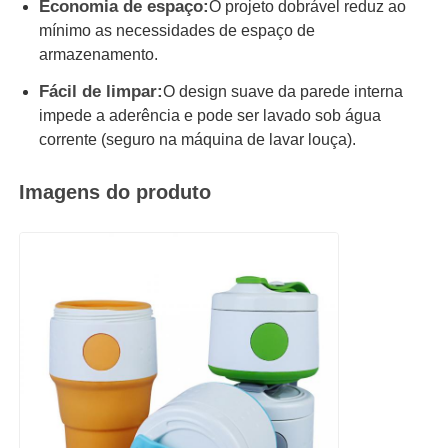
Economia de espaço:
O projeto dobrável reduz ao
mínimo as necessidades de espaço de
frasco de viagem de silicone
armazenamento.
Fácil de limpar:
O design suave da parede interna
impede a aderência e pode ser lavado sob água
Garrafa de água de silicone dobrável
corrente (seguro na máquina de lavar louça).
Copo de Silicone Dobrável
Imagens do produto
Produtos de cozinha de silicone
Produtos de borracha de silicone