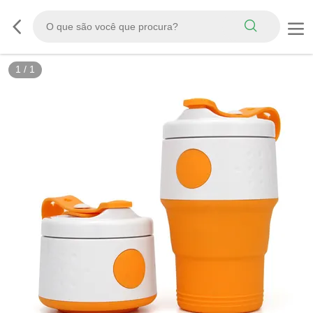
1
/
1