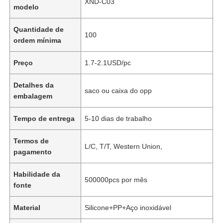
XND-C03
modelo
Quantidade de
100
ordem mínima
Preço
1.7-2.1USD/pc
Detalhes da
saco ou caixa do opp
embalagem
Tempo de entrega
5-10 dias de trabalho
Termos de
L/C, T/T, Western Union,
pagamento
Habilidade da
500000pcs por mês
fonte
Material
Silicone+PP+Aço inoxidável