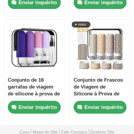
Enviar inquérito
Enviar inquérito
silicone + 30 ml
Silicona Conjunto
frascos de silicone
com recipientes de
higiene recarregáveis
Conjunto de 16
Conjunto de Frascos
garrafas de viagem
de Viagem de
de silicone à prova de
Silicone à Prova de
vazamento,
Vazamento Aprovado
Enviar inquérito
Enviar inquérito
aprovadas pela TSA,
pela TSA com Design
com design de boca
de Boca Larga para
larga
Fácil
Reabastecimento
Casa
Mapa do Site
Fale Conosco
Desktop Site