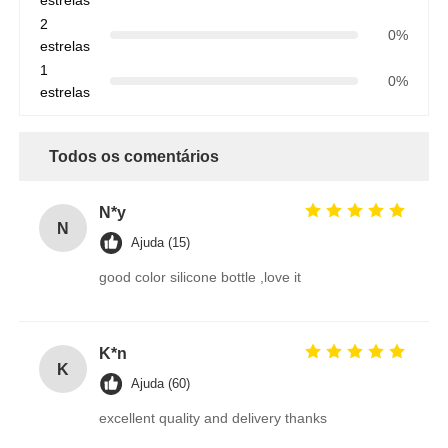
estrelas
2
0%
estrelas
1
0%
estrelas
Todos os comentários
N*y
N
Ajuda (15)
good color silicone bottle ,love it
K*n
K
Ajuda (60)
excellent quality and delivery thanks