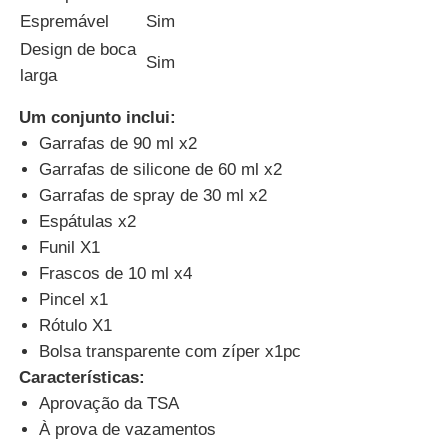
Espremável
Sim
Design de boca
frasco de viagem de silicone
Sim
larga
Garrafa de água de silicone dobrável
Um conjunto inclui:
Garrafas de 90 ml x2
Garrafas de silicone de 60 ml x2
Copo de Silicone Dobrável
Garrafas de spray de 30 ml x2
Espátulas x2
Produtos de cozinha de silicone
Funil X1
Frascos de 10 ml x4
Pincel x1
Produtos de borracha de silicone
Rótulo X1
Bolsa transparente com zíper x1pc
Características:
Aprovação da TSA
À prova de vazamentos