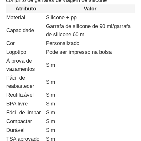
conjunto de garrafas de viagem de silicone
Atributo
Valor
Material
Silicone + pp
Sobre Nós
Garrafa de silicone de 90 ml/garrafa
Capacidade
de silicone 60 ml
Visita à fábrica
Cor
Personalizado
Logotipo
Pode ser impresso na bolsa
Controle de Qualidade
À prova de
Sim
vazamentos
Fácil de
Contacte-nos
Sim
reabastecer
Reutilizável
Sim
Notícias
BPA livre
Sim
Fácil de limpar
Sim
Casos
Compactar
Sim
Durável
Sim
Conjunto de garrafas de viagem de silicone
TSA aprovado
Sim