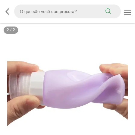
2
/
2