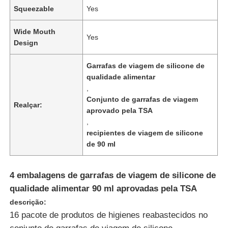
Squeezable
Yes
Wide Mouth
Yes
Design
Garrafas de viagem de silicone de
qualidade alimentar
,
Conjunto de garrafas de viagem
Realçar:
aprovado pela TSA
,
recipientes de viagem de silicone
de 90 ml
Início
4 embalagens de garrafas de viagem de silicone de
qualidade alimentar 90 ml aprovadas pela TSA
Produtos
descrição:
16 pacote de produtos de higienes reabastecidos no
Vídeos