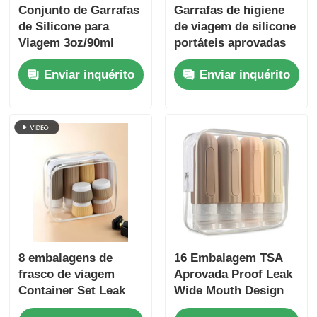
Conjunto de Garrafas
Garrafas de higiene
de Silicone para
de viagem de silicone
Viagem 3oz/90ml
portáteis aprovadas
Com Janela
pela TSA e à prova de
Enviar inquérito
Enviar inquérito
Transparente
vazamento
8 embalagens de
16 Embalagem TSA
frasco de viagem
Aprovada Proof Leak
Container Set Leak
Wide Mouth Design
Proof 90 ml frasco de
Botão de Viagem de