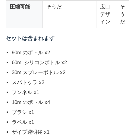
圧縮可能
そうだ
広口
そ
デザ
う
シリコン旅行器
イン
だ
シリコン製折りたたみウォーターボトル
セットは含まれます
90mlのボトル x2
シリコンの折りたたむカップ
60ml シリコンボトル x2
30mlスプレーボトル x2
シリコンキッチン製品
スパトゥラ x2
フンネル x1
シリコーン ゴム プロダクト
10mlのボトル x4
ブラシ x1
ラベル x1
ザイプ透明袋 x1