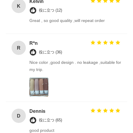
Kelvin
K
役に立つ (12)
Great , so good quality ,will repeat order
R*n
R
役に立つ (36)
Nice color ,good design . no leakage ,suitable for
my trip.
Dennis
D
役に立つ (65)
good product