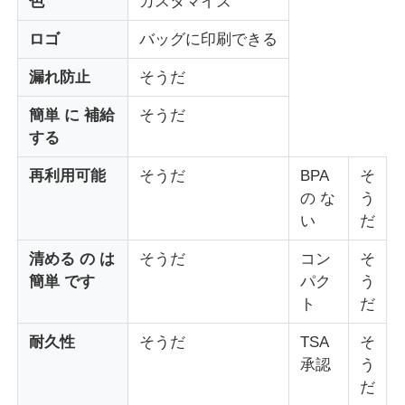
色
カスタマイズ
ロゴ
バッグに印刷できる
私たちについて
漏れ防止
そうだ
工場見学
簡単 に 補給
そうだ
する
品質管理
再利用可能
そうだ
BPA
そ
の な
う
い
だ
お問い合わせ
清める の は
そうだ
コン
そ
簡単 です
パク
う
ニュース
ト
だ
事例
耐久性
そうだ
TSA
そ
承認
う
だ
シリコン旅行瓶セット