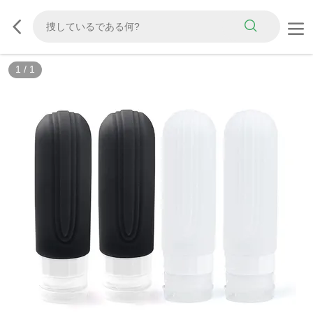
1
/
1