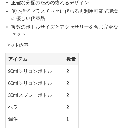
正確な分配のための絞れるデザイン
使い捨てプラスチックに代わる再利用可能で環境
私たちについて
に優しい代替品
複数のボトルサイズとアクセサリーを含む完全な
セット
工場見学
セット内容
品質管理
アイテム
数量
お問い合わせ
90mlシリコンボトル
2
60mlシリコンボトル
2
ニュース
30mlスプレーボトル
2
事例
ヘラ
2
漏斗
1
シリコン旅行瓶セット