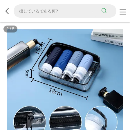
3
/
5