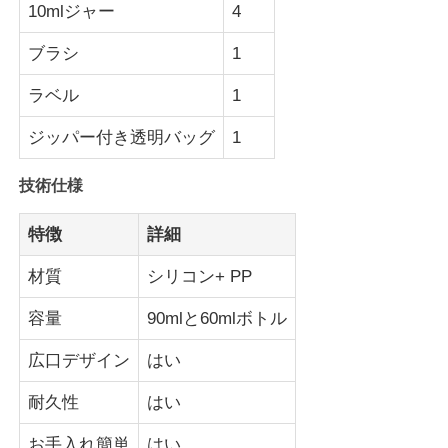
10mlジャー
4
シリコン旅行器
ブラシ
1
ラベル
1
シリコン製折りたたみウォーターボトル
ジッパー付き透明バッグ
1
シリコンの折りたたむカップ
技術仕様
特徴
詳細
シリコンキッチン製品
材質
シリコン+ PP
シリコーン ゴム プロダクト
容量
90mlと60mlボトル
広口デザイン
はい
耐久性
はい
お手入れ簡単
はい