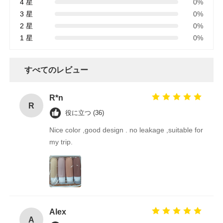
4 星
0%
3 星
0%
2 星
0%
1 星
0%
すべてのレビュー
R*n
R
役に立つ (36)
Nice color ,good design . no leakage ,suitable for
my trip.
Alex
A