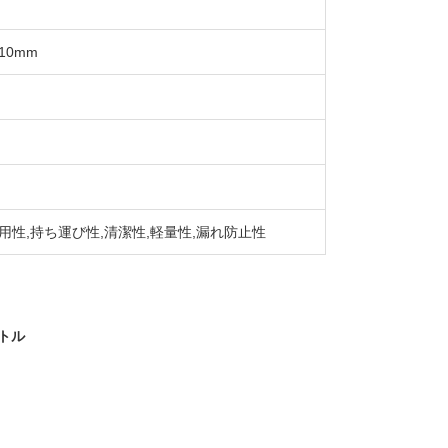
10mm
利用性,持ち運び性,清潔性,軽量性,漏れ防止性
ボトル