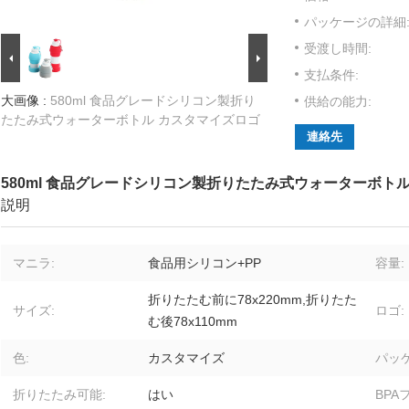
パッケージの詳細
受渡し時間:
支払条件:
大画像 :
580ml 食品グレードシリコン製折り
供給の能力:
たたみ式ウォーターボトル カスタマイズロゴ
連絡先
580ml 食品グレードシリコン製折りたたみ式ウォーターボト
説明
マニラ:
食品用シリコン+PP
容量:
折りたたむ前に78x220mm,折りたた
サイズ:
ロゴ:
む後78x110mm
色:
カスタマイズ
パッケ
折りたたみ可能:
はい
BPA