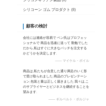
シリコーン ゴム プロダクト
(8)
顧客の検討
会社には連絡が容易で ペン氏はプロフェッ
ショナルで 商品を迅速に送って 勤勉でした
だから,私はすぐに大きなバッチを注文する
かどうかを決定します.
—— マイケル・ボイル
商品は,私たちが合意した通り満足のいく形
で受け取られました.商品のプレゼンテーシ
ョン,包装と量は正しく届きました.我々は,こ
のサプライヤーとビジネスを継続することを
望みます.
—— ギルベルト・ボルジャ