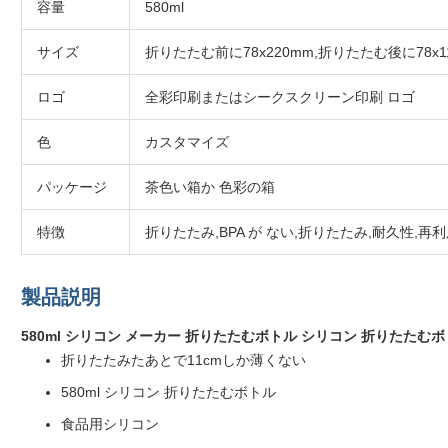
容量
580ml
サイズ
折りたたむ前に78x220mm,折りたたむ後に78x1
ロゴ
全彩印刷またはシークスクリーン印刷 ロゴ
色
カスタマイズ
パッケージ
茶色い箱か 色彩の箱
特徴
折りたたみ,BPA が ない,折りたたみ,耐久性,再
製品説明
580ml シリコン メーカー 折りたたむボトル シリコン 折りたたむ
折りたたみたあとで11cmしか薄くない
580ml シリコン 折りたたむボトル
食品用シリコン