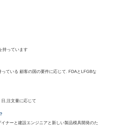
ムを持っています
っている 顧客の国の要件に応じて. FDAとLFGBな
-25 日,注文量に応じて
?
品デザイナーと建設エンジニアと新しい製品模具開発のた