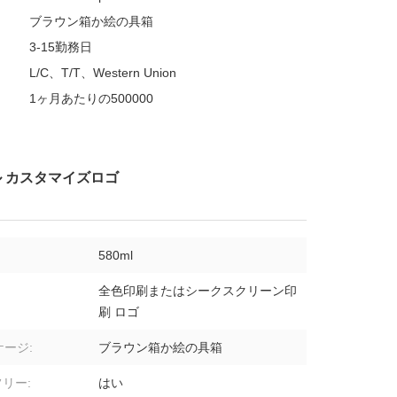
:
ブラウン箱か絵の具箱
3-15勤務日
L/C、T/T、Western Union
1ヶ月あたりの500000
ル カスタマイズロゴ
580ml
全色印刷またはシークスクリーン印
刷 ロゴ
ージ:
ブラウン箱か絵の具箱
フリー:
はい