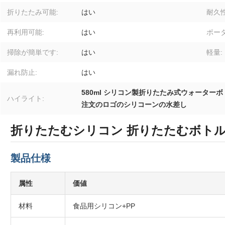
折りたたみ可能:
はい
耐久性
再利用可能:
はい
ポータ
掃除が簡単です:
はい
軽量:
漏れ防止:
はい
580ml シリコン製折りたたみ式ウォーターボ
ハイライト:
注文のロゴのシリコーンの水差し
折りたたむシリコン 折りたたむボトル 再
製品仕様
属性
価値
材料
食品用シリコン+PP