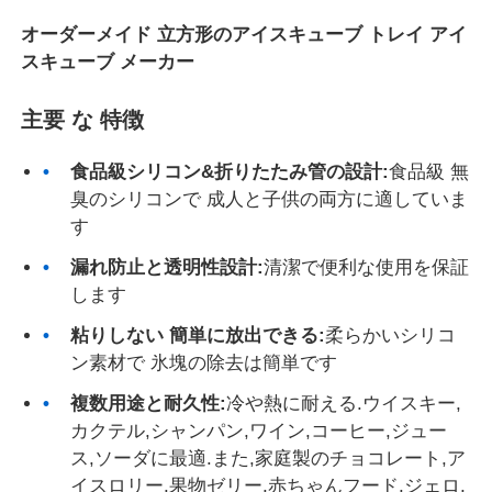
オーダーメイド 立方形のアイスキューブ トレイ アイ
スキューブ メーカー
私たちについて
主要 な 特徴
工場見学
食品級シリコン&折りたたみ管の設計:
食品級 無
臭のシリコンで 成人と子供の両方に適していま
品質管理
す
漏れ防止と透明性設計:
清潔で便利な使用を保証
お問い合わせ
します
粘りしない 簡単に放出できる:
柔らかいシリコ
ニュース
ン素材で 氷塊の除去は簡単です
複数用途と耐久性:
冷や熱に耐える.ウイスキー,
事例
カクテル,シャンパン,ワイン,コーヒー,ジュー
ス,ソーダに最適.また,家庭製のチョコレート,ア
シリコン旅行瓶セット
イスロリー,果物ゼリー,赤ちゃんフード,ジェロ,