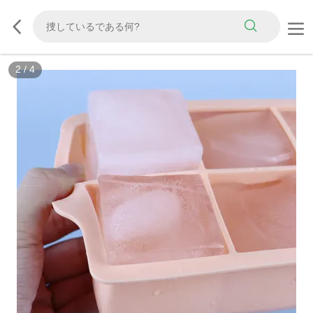
3
/
4