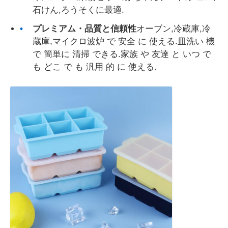
石けん,ろうそくに最適.
シリコン旅行器
プレミアム・品質と信頼性
オーブン,冷蔵庫,冷
蔵庫,マイクロ波炉 で 安全 に 使える.皿洗い 機
で 簡単に 清掃 できる.家族 や 友達 と いつ で
シリコン製折りたたみウォーターボトル
も どこ で も 汎用 的 に 使える.
シリコンの折りたたむカップ
シリコンキッチン製品
シリコーン ゴム プロダクト