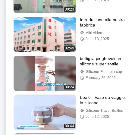
June 21, 2025
viaggio in silicone vuota
Set
00:23
Introduzione alla nostra
fabbrica
Altri video
June 13, 2025
02:49
bottiglia pieghevole in
silicone super sottile
Silicone-Foldable-cup
February 26, 2026
00:24
Box 6 - Vaso da viaggio
in silicone
Silicone-Travel-Bottles
June 12, 2025
00:44