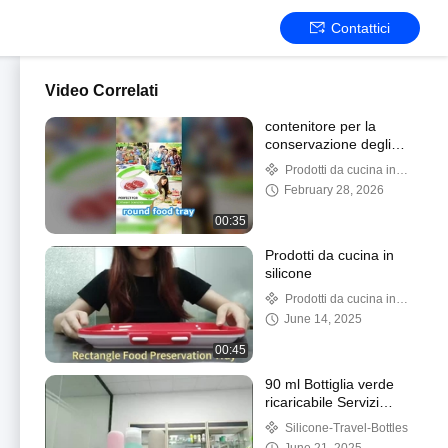
Contattici
Video Correlati
contenitore per la
conservazione degli
alimenti di forma
Prodotti da cucina in
rotonda
silicone
February 28, 2026
00:35
Prodotti da cucina in
silicone
Prodotti da cucina in
silicone
June 14, 2025
00:45
90 ml Bottiglia verde
ricaricabile Servizi
igienici Contenitori da
Silicone-Travel-Bottles
viaggio Bottiglia da