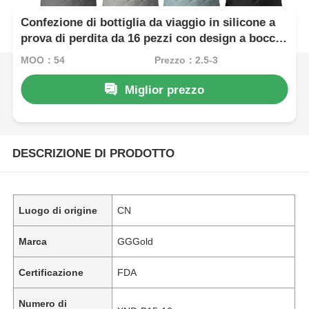
Confezione di bottiglia da viaggio in silicone a
prova di perdita da 16 pezzi con design a bocca
larga approvato dalla TSA per un facile
MOQ：54
Prezzo：2.5-3
riempimento
Miglior prezzo
DESCRIZIONE DI PRODOTTO
Luogo di origine
CN
Marca
GGGold
Certificazione
FDA
Numero di