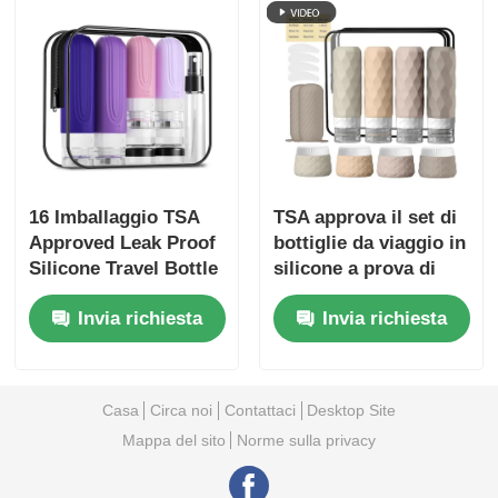
16 Imballaggio TSA
TSA approva il set di
Approved Leak Proof
bottiglie da viaggio in
Silicone Travel Bottle
silicone a prova di
Set con bocca larga
perdite con bocca
Invia richiesta
Invia richiesta
larga per un facile
riempimento
Casa
Circa noi
Contattaci
Desktop Site
Mappa del sito
Norme sulla privacy