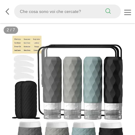
3
/
7