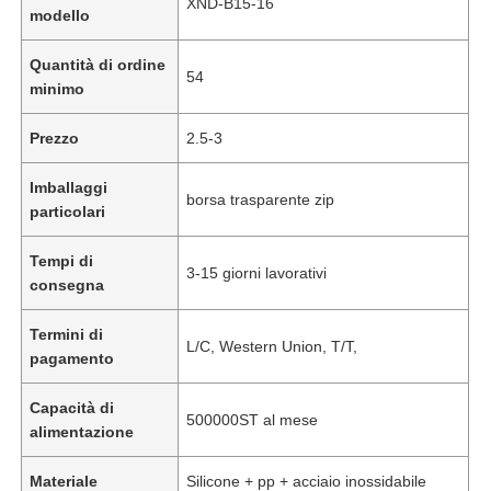
XND-B15-16
modello
Quantità di ordine
54
minimo
Prezzo
2.5-3
Imballaggi
borsa trasparente zip
particolari
Tempi di
3-15 giorni lavorativi
consegna
Termini di
L/C, Western Union, T/T,
pagamento
Capacità di
500000ST al mese
alimentazione
Materiale
Silicone + pp + acciaio inossidabile