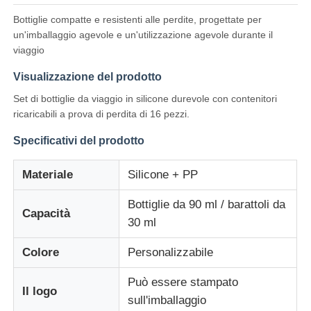
Bottiglie compatte e resistenti alle perdite, progettate per
un'imballaggio agevole e un'utilizzazione agevole durante il
Su di noi
viaggio
Visualizzazione del prodotto
Visita alla fabbrica
Set di bottiglie da viaggio in silicone durevole con contenitori
ricaricabili a prova di perdita di 16 pezzi.
Controllo Qualità
Specificativi del prodotto
Contattaci
Materiale
Silicone + PP
Bottiglie da 90 ml / barattoli da
Capacità
Notizie
30 ml
Colore
Personalizzabile
Casi
Può essere stampato
Il logo
sull'imballaggio
Set di bottiglie da viaggio in silicone