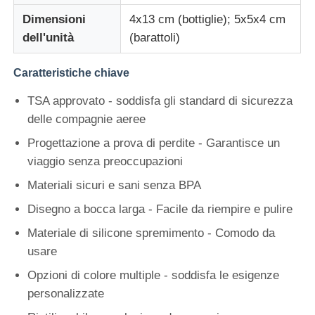
Dimensioni
4x13 cm (bottiglie); 5x5x4 cm
barattolo da viaggio in silicone
dell'unità
(barattoli)
Caratteristiche chiave
Borraccia in silicone pieghevole
TSA approvato - soddisfa gli standard di sicurezza
delle compagnie aeree
Tazza Pieghevole in Silicone
Progettazione a prova di perdite - Garantisce un
viaggio senza preoccupazioni
Prodotti da cucina in silicone
Materiali sicuri e sani senza BPA
Disegno a bocca larga - Facile da riempire e pulire
Prodotti in gomma siliconica
Materiale di silicone spremimento - Comodo da
usare
Opzioni di colore multiple - soddisfa le esigenze
personalizzate