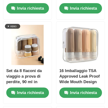
trasparente
perdite, portatili,
Invia richiesta
Invia richiesta
approvate dalla TSA,
set di 6 confezioni
senza BPA
Set da 8 flaconi da
16 Imballaggio TSA
viaggio a prova di
Approved Leak Proof
perdite, 90 ml in
Wide Mouth Design
silicone + 30 ml in
Bottiglia da viaggio in
Invia richiesta
Invia richiesta
silicone
silicone Set con
contenitori igienici
ricaricabili