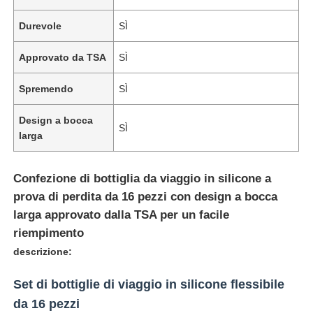
Durevole
SÌ
Approvato da TSA
SÌ
Spremendo
SÌ
Design a bocca
SÌ
larga
Confezione di bottiglia da viaggio in silicone a
prova di perdita da 16 pezzi con design a bocca
larga approvato dalla TSA per un facile
Casa
riempimento
descrizione:
Prodotti
Set di bottiglie di viaggio in silicone flessibile
da 16 pezzi
Video