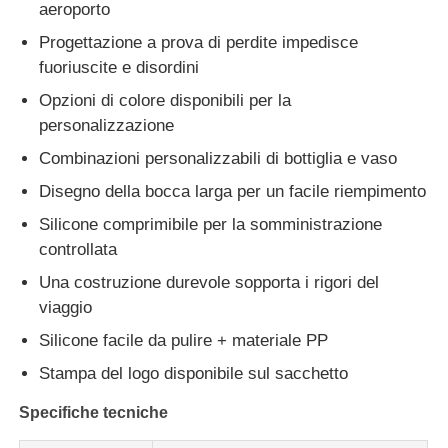
aeroporto
Progettazione a prova di perdite impedisce
Su di noi
fuoriuscite e disordini
Opzioni di colore disponibili per la
Visita alla fabbrica
personalizzazione
Combinazioni personalizzabili di bottiglia e vaso
Controllo Qualità
Disegno della bocca larga per un facile riempimento
Silicone comprimibile per la somministrazione
Contattaci
controllata
Una costruzione durevole sopporta i rigori del
viaggio
Notizie
Silicone facile da pulire + materiale PP
Stampa del logo disponibile sul sacchetto
Casi
Specifiche tecniche
Set di bottiglie da viaggio in silicone