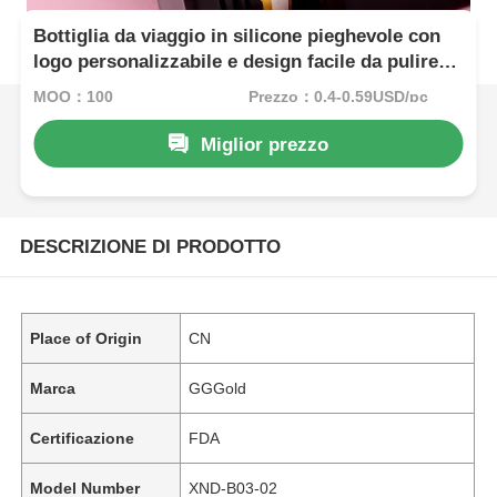
Bottiglia da viaggio in silicone pieghevole con
logo personalizzabile e design facile da pulire
per viaggi senza problemi
MOQ：100
Prezzo：0.4-0.59USD/pc
Miglior prezzo
DESCRIZIONE DI PRODOTTO
Place of Origin
CN
Marca
GGGold
Certificazione
FDA
Model Number
XND-B03-02