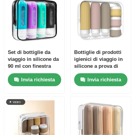
Set di bottiglie da
Bottiglie di prodotti
viaggio in silicone da
igienici di viaggio in
90 ml con finestra
silicone a prova di
trasparente
perdite, portatili,
Invia richiesta
Invia richiesta
approvate dalla TSA,
set di 6 confezioni
senza BPA