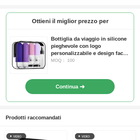
Ottieni il miglior prezzo per
Bottiglia da viaggio in silicone
pieghevole con logo
personalizzabile e design facile
da pulire per viaggi senza
MOQ： 100
problemi
Continua
Prodotti raccomandati