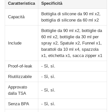
Caratteristica
Specificità
barattolo da viaggio in silicone
Bottiglia di silicone da 90 ml x2,
Capacità
bottiglia di silicone da 60 ml x2
Borraccia in silicone pieghevole
Bottiglie da 90 ml x2, bottiglie da
60 ml x2, bottiglie da 30 ml per
Include
spray x2, Spatule x2, Funnel x1,
Tazza Pieghevole in Silicone
barattoli da 10 ml x4, spazzola
x1, etichetta x1, sacca zipper x1
Prodotti da cucina in silicone
Proof-of-leak
- Sì, sì.
Riutilizzabile
- Sì, sì.
Prodotti in gomma siliconica
Approvato
- Sì, sì.
dalla TSA
Senza BPA
- Sì, sì.