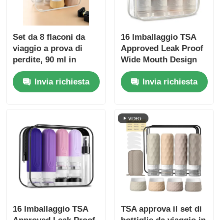
Set da 8 flaconi da
16 Imballaggio TSA
viaggio a prova di
Approved Leak Proof
perdite, 90 ml in
Wide Mouth Design
silicone + 30 ml in
Bottiglia da viaggio in
Invia richiesta
Invia richiesta
silicone
silicone Set con
contenitori igienici
ricaricabili
16 Imballaggio TSA
TSA approva il set di