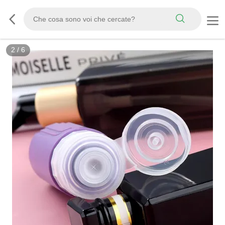
2
/
6