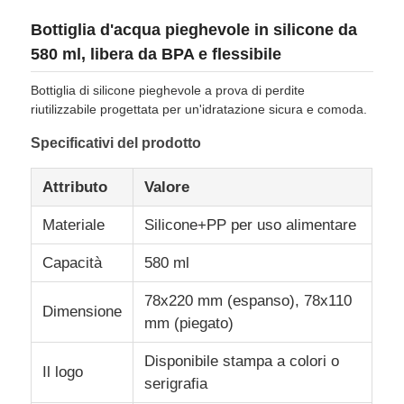
Bottiglia d'acqua pieghevole in silicone da
Su di noi
580 ml, libera da BPA e flessibile
Bottiglia di silicone pieghevole a prova di perdite
Visita alla fabbrica
riutilizzabile progettata per un'idratazione sicura e comoda.
Specificativi del prodotto
Controllo Qualità
Attributo
Valore
Contattaci
Materiale
Silicone+PP per uso alimentare
Capacità
580 ml
Notizie
78x220 mm (espanso), 78x110
Dimensione
mm (piegato)
Casi
Disponibile stampa a colori o
Il logo
serigrafia
Set di bottiglie da viaggio in silicone