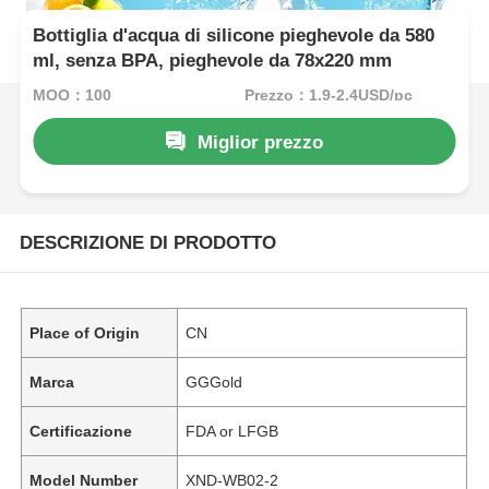
Bottiglia d'acqua di silicone pieghevole da 580
ml, senza BPA, pieghevole da 78x220 mm
MOQ：100
Prezzo：1.9-2.4USD/pc
Miglior prezzo
DESCRIZIONE DI PRODOTTO
Place of Origin
CN
Marca
GGGold
Certificazione
FDA or LFGB
Model Number
XND-WB02-2