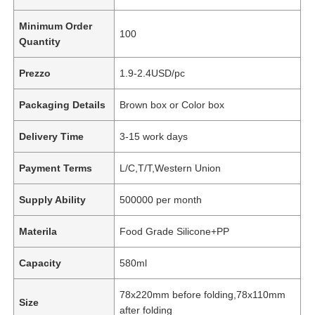
Minimum Order
100
Quantity
Prezzo
1.9-2.4USD/pc
Packaging Details
Brown box or Color box
Delivery Time
3-15 work days
Payment Terms
L/C,T/T,Western Union
Supply Ability
500000 per month
Materila
Food Grade Silicone+PP
Capacity
580ml
78x220mm before folding,78x110mm
Size
after folding