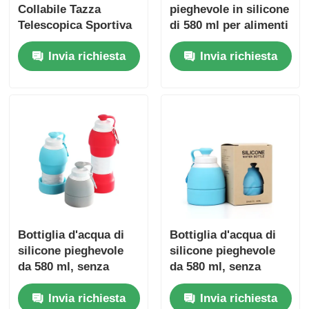
Collabile Tazza
pieghevole in silicone
Telescopica Sportiva
di 580 ml per alimenti
Silicone Pieghevole
Invia richiesta
Invia richiesta
Bottiglie d'Acqua
potabile
Bottiglia d'acqua di
Bottiglia d'acqua di
silicone pieghevole
silicone pieghevole
da 580 ml, senza
da 580 ml, senza
BPA, pieghevole da
BPA, pieghevole da
Invia richiesta
Invia richiesta
78x220 mm
78x220 mm