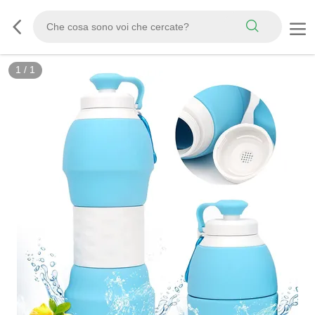
1
/
1