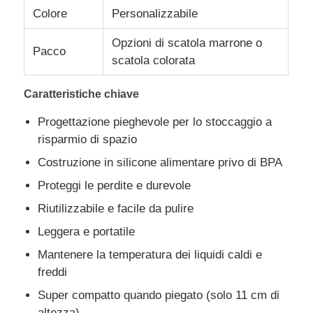
Colore
Personalizzabile
barattolo da viaggio in silicone
Opzioni di scatola marrone o
Pacco
scatola colorata
Borraccia in silicone pieghevole
Caratteristiche chiave
Progettazione pieghevole per lo stoccaggio a
Tazza Pieghevole in Silicone
risparmio di spazio
Costruzione in silicone alimentare privo di BPA
Prodotti da cucina in silicone
Proteggi le perdite e durevole
Riutilizzabile e facile da pulire
Prodotti in gomma siliconica
Leggera e portatile
Mantenere la temperatura dei liquidi caldi e
freddi
Super compatto quando piegato (solo 11 cm di
altezza)