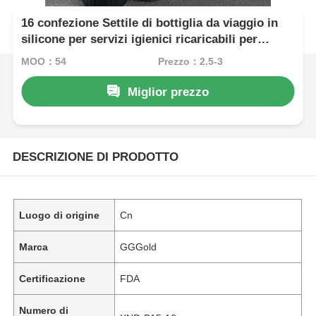
16 confezione Settile di bottiglia da viaggio in
silicone per servizi igienici ricaricabili per
viaggi Servizi igienici ricaricabili per servizi
MOQ：54
Prezzo：2.5-3
igienici ricaricabili per viaggi
Miglior prezzo
DESCRIZIONE DI PRODOTTO
Luogo di origine
Cn
Marca
GGGold
Certificazione
FDA
Numero di