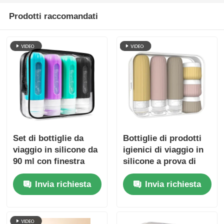
Prodotti raccomandati
Set di bottiglie da
Bottiglie di prodotti
viaggio in silicone da
igienici di viaggio in
90 ml con finestra
silicone a prova di
trasparente
perdite, portatili,
Invia richiesta
Invia richiesta
approvate dalla TSA,
set di 6 confezioni
senza BPA