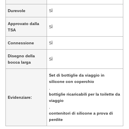
Durevole
SÌ
Approvato dalla
SÌ
TSA
Connessione
SÌ
Disegno della
SÌ
bocca larga
Set di bottiglie da viaggio in
silicone con coperchio
,
Casa
bottiglie ricaricabili per la toilette da
Evidenziare:
viaggio
,
Prodotti
contenitori di silicone a prova di
perdite
Video