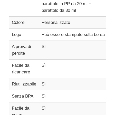
barattolo in PP da 20 ml +
barattolo da 30 ml
barattolo da viaggio in silicone
Colore
Personalizzato
Borraccia in silicone pieghevole
Logo
Può essere stampato sulla borsa
Tazza Pieghevole in Silicone
A prova di
Sì
perdite
Prodotti da cucina in silicone
Facile da
Sì
ricaricare
Prodotti in gomma siliconica
Riutilizzabile
Sì
Senza BPA
Sì
Facile da
Sì
pulire