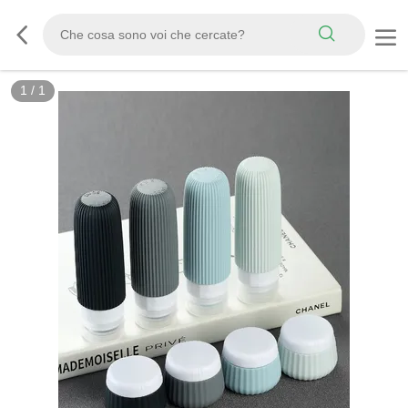
1
/
1