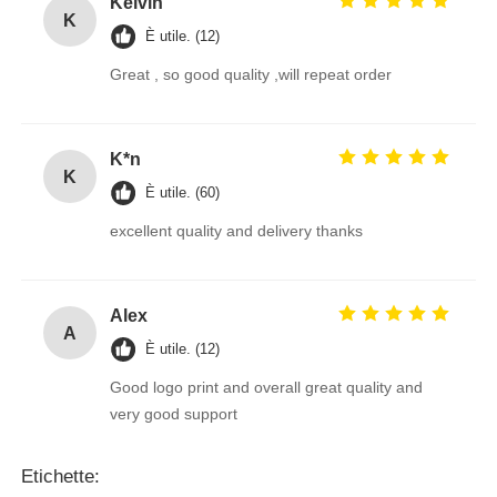
Kelvin
K
È utile. (12)
Great , so good quality ,will repeat order
K*n
K
È utile. (60)
excellent quality and delivery thanks
Alex
A
È utile. (12)
Good logo print and overall great quality and
very good support
Etichette: