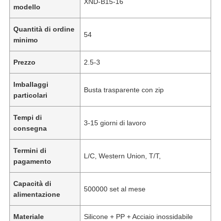
XND-B15-16
modello
Quantità di ordine
54
minimo
Prezzo
2.5-3
Imballaggi
Busta trasparente con zip
particolari
Tempi di
3-15 giorni di lavoro
consegna
Termini di
L/C, Western Union, T/T,
pagamento
Capacità di
500000 set al mese
alimentazione
Materiale
Silicone + PP + Acciaio inossidabile