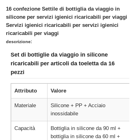
16 confezione Settile di bottiglia da viaggio in
silicone per servizi igienici ricaricabili per viaggi
Su di noi
Servizi igienici ricaricabili per servizi igienici
ricaricabili per viaggi
Visita alla fabbrica
descrizione:
Set di bottiglie da viaggio in silicone
Controllo Qualità
ricaricabili per articoli da toeletta da 16
pezzi
Contattaci
Attributo
Valore
Notizie
Materiale
Silicone + PP + Acciaio
inossidabile
Casi
Capacità
Bottiglia in silicone da 90 ml +
bottiglia in silicone da 60 ml +
Set di bottiglie da viaggio in silicone