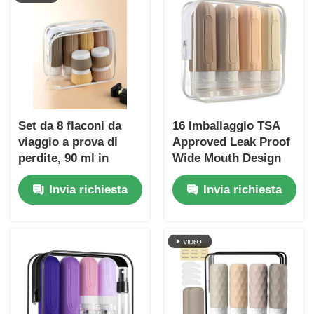
Set da 8 flaconi da
16 Imballaggio TSA
viaggio a prova di
Approved Leak Proof
perdite, 90 ml in
Wide Mouth Design
silicone + 30 ml in
Bottiglia da viaggio in
Invia richiesta
Invia richiesta
silicone
silicone Set con
contenitori igienici
ricaricabili