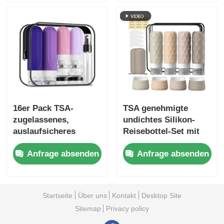
Toilettenartikeln
16er Pack TSA-
TSA genehmigte
zugelassenes,
undichtes Silikon-
auslaufsicheres
Reisebottel-Set mit
Reiseflaschen-Set
breitem Munddesign
Anfrage absenden
Anfrage absenden
aus Silikon mit
für einfaches
Weithalsdesign
Nachfüllen
Startseite
Über uns
Kontakt
Desktop Site
Sitemap
Privacy policy