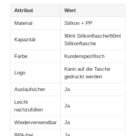
Attribut
Wert
Über uns
Material
Silikon + PP
90ml Silikonflasche/60ml
Werksbesichtigung
Kapazität
Silikonflasche
Qualitätskontrolle
Farbe
Kundenspezifisch
Kann auf die Tasche
Logo
Kontakt mit uns
gedruckt werden
Auslaufsicher
Ja
Nachrichten
Leicht
Ja
nachzufüllen
Fälle
Wiederverwendbar
Ja
Silikon Reiseflaschen-Set
BPA-frei
Ja