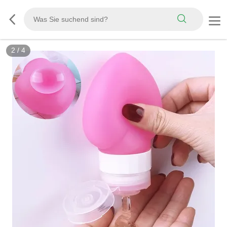
3
/
4