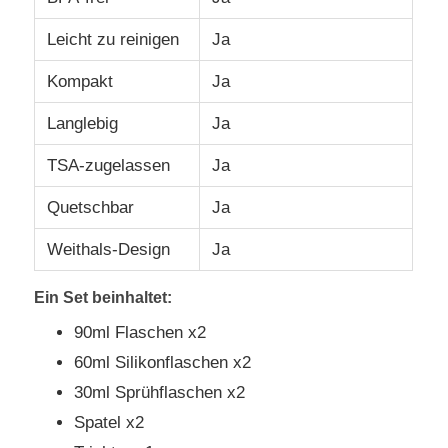
Leicht zu reinigen
Ja
Silikon-Fahrglas
Kompakt
Ja
Silikon-Zusammenklappbare Wasserflasche
Langlebig
Ja
TSA-zugelassen
Ja
Silikon-Faltbecher
Quetschbar
Ja
Küchenprodukte aus Silikon
Weithals-Design
Ja
Ein Set beinhaltet:
Silikonkautschukprodukte
90ml Flaschen x2
60ml Silikonflaschen x2
30ml Sprühflaschen x2
Spatel x2