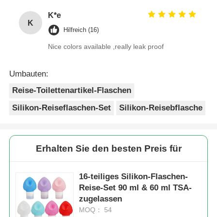
K*e
K
Hilfreich (16)
Nice colors available ,really leak proof
Umbauten:
Reise-Toilettenartikel-Flaschen
Silikon-Reiseflaschen-Set
Silikon-Reisebflasche
Erhalten Sie den besten Preis für
16-teiliges Silikon-Flaschen-
Reise-Set 90 ml & 60 ml TSA-
zugelassen
MOQ： 54