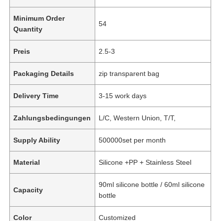
Minimum Order
54
Quantity
Preis
2.5-3
Packaging Details
zip transparent bag
Delivery Time
3-15 work days
Zahlungsbedingungen
L/C, Western Union, T/T,
Supply Ability
500000set per month
Material
Silicone +PP + Stainless Steel
90ml silicone bottle / 60ml silicone
Capacity
bottle
Color
Customized