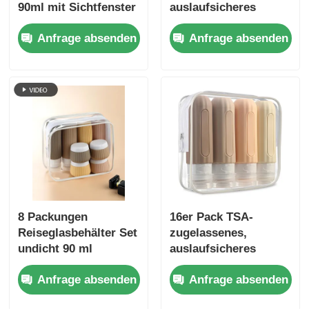
90ml mit Sichtfenster
auslaufsicheres
Silikon-Reise-
Anfrage absenden
Anfrage absenden
Kulturbeutel-Set, 6
Stück, BPA-frei
8 Packungen
16er Pack TSA-
Reiseglasbehälter Set
zugelassenes,
undicht 90 ml
auslaufsicheres
Silikonflasche + 30 ml
Silikon-
Anfrage absenden
Anfrage absenden
Silikonflaschen
Reiseflaschen-Set mit
nachfüllbaren